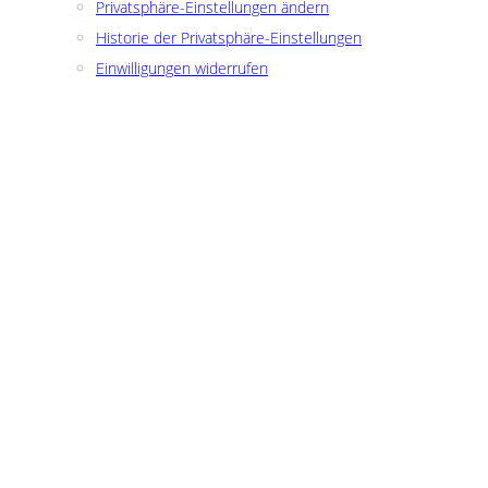
Privatsphäre-Einstellungen ändern
Historie der Privatsphäre-Einstellungen
Einwilligungen widerrufen
HOME
GLOCKENBACH
NYMPHENBURG
IMPRESSUM
Datenschutzerklärung
Privatsphäre-Einstellungen ändern
Historie der Privatsphäre-Einstellungen
Einwilligungen widerrufen